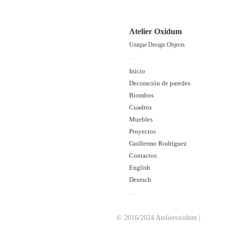
Decoración de paredes
Atelier Oxidum
oxidum 4
Unique Design Objects
—
Inicio
Decoración de paredes
Biombos
Cuadros
Muebles
Proyectos
Guillermo Rodríguez
Contactos
English
Deutsch
—
© 2016/2024 Atelieroxidum |