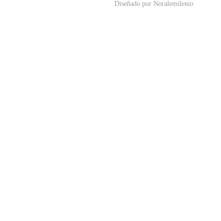
Diseñado por
Noralemilenio
Aviso Legal
|
Politica de
Privacidad
|
Politica de Cookie